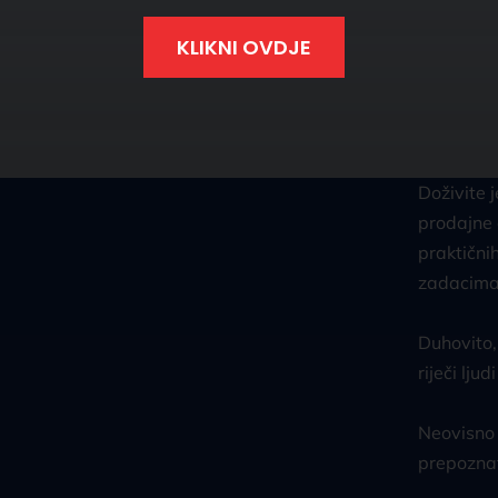
KLIKNI OVDJE
Broj sudi
Event "Pr
vještinam
Doživite 
prodajne 
praktični
zadacim
Duhovito, 
riječi lju
Neovisno o
prepoznat