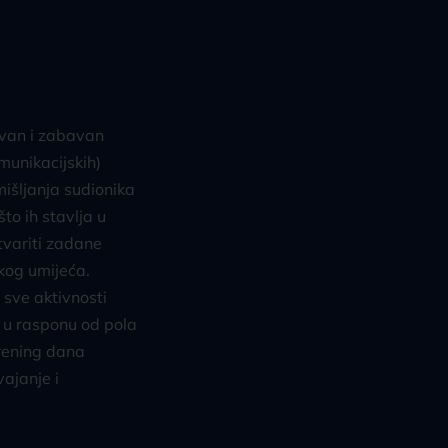
tivan i zabavan
munikacijskih)
zmišljanja sudionika
to ih stavlja u
tvariti zadane
kog umijeća.
 sve aktivnosti
i u rasponu od pola
rening dana
vajanje i