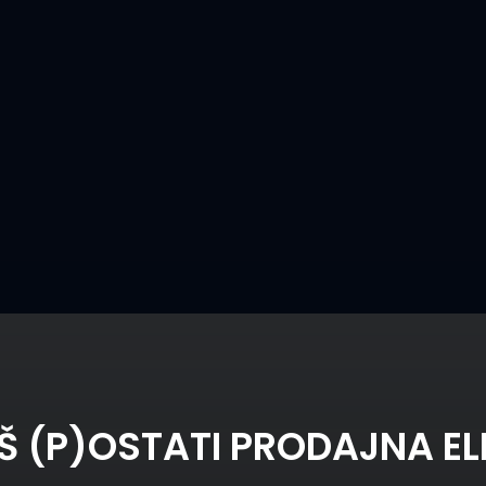
"Prodaja po Bi
IŠ (P)OSTATI PRODAJNA EL
Trajanje: