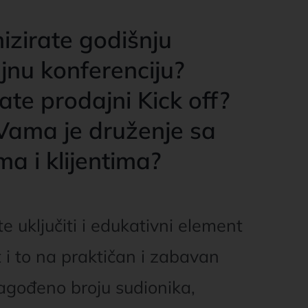
izirate godišnju
jnu konferenciju?
ate prodajni Kick off?
Vama je druženje sa
a i klijentima?
te uključiti i edukativni element
 i to na praktičan i zabavan
lagođeno broju sudionika,