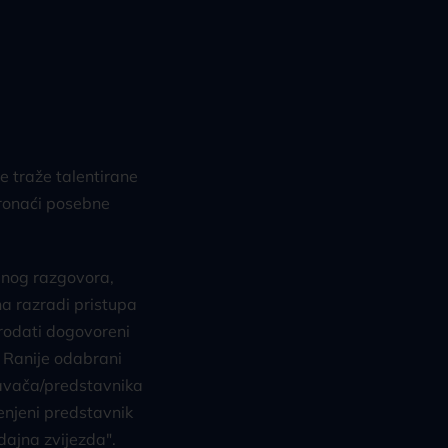
e traže talentirane
pronaći posebne
nog razgovora,
 na razradi pristupa
prodati dogovoreni
. Ranije odabrani
odavača/predstavnika
jenjeni predstavnik
dajna zvijezda".