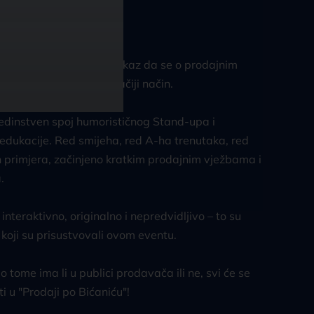
onika: neograničen
odaja po Bićaniću" je dokaz da se o prodajnim
a može pričati na drugačiji način.
jedinstven spoj humorističnog Stand-upa i
edukacije. Red smijeha, red A-ha trenutaka, red
h primjera, začinjeno kratkim prodajnim vježbama i
a.
interaktivno, originalno i nepredvidljivo – to su
di koji su prisustvovali ovom eventu.
 tome ima li u publici prodavača ili ne, svi će se
i u "Prodaji po Bićaniću"!