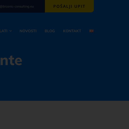
POŠALJI UPIT
l@bicanic-consulting.eu
LATI
NOVOSTI
BLOG
KONTAKT
nte