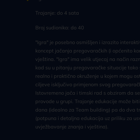
Trajanje: do 4 sata
Broj sudionika: do 40
"Igra" je posebno osmišljen i izrazito interak
koncept jačanja pregovaračkih (i općenito ko
vještina. "Igra" ima velik utjecaj na način ra
kad su u pitanju pregovaračke situacije tako š
realno i praktično okruženje u kojem mogu os
ciljeve isključivo primjenom svog pregovarač
Istovremeno jača i timski rad s obzirom da se
provode u grupi. Trajanje edukacije može bit
dana (idealno za Team building) pa do dva t
(potpuna i detaljna edukacija uz priliku za us
uvježbavanje znanja i vještina).