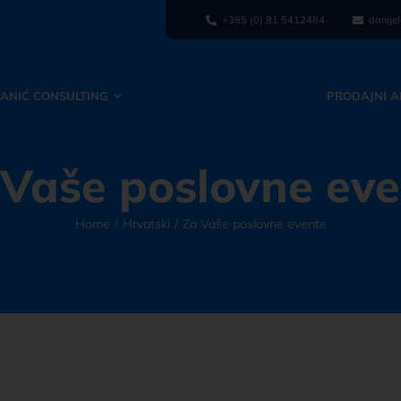
+385 (0) 91 5412484
danije
ĆANIĆ CONSULTING
EDUKACIJSKA RJEŠENJA
PRODAJNI A
 Vaše poslovne eve
Home
Hrvatski
Za Vaše poslovne evente