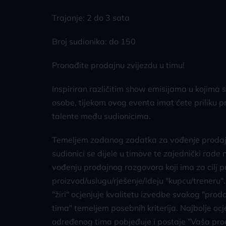
Trajanje: 2 do 3 sata
Broj sudionika: do 150
Pronađite prodajnu zvijezdu u timu!
Inspiriran različitim show emisijama u kojima s
osobe, tijekom ovog eventa imat ćete priliku 
talente među sudionicima.
Temeljem zadanog zadatka za vođenje prodaj
sudionici se dijele u timove te zajednički rade
vođenju prodajnog razgovora koji ima za cilj 
proizvod/uslugu/rješenje/ideju "kupcu/treneru"
"žiri" ocjenjuje kvalitetu izvedbe svakog "pr
tima" temeljem posebnih kriterija. Najbolje oc
određenog tima pobjeđuje i postaje "Vaša pro