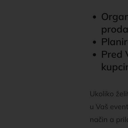
Organ
proda
Planir
Pred 
kupcim
Ukoliko želi
u Vaš event
način a pri