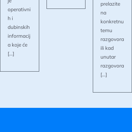
je
prelazite
operativni
na
h i
konkretnu
dubinskih
temu
informacij
razgovora
a koje će
ili kad
[...]
unutar
razgovora
[...]