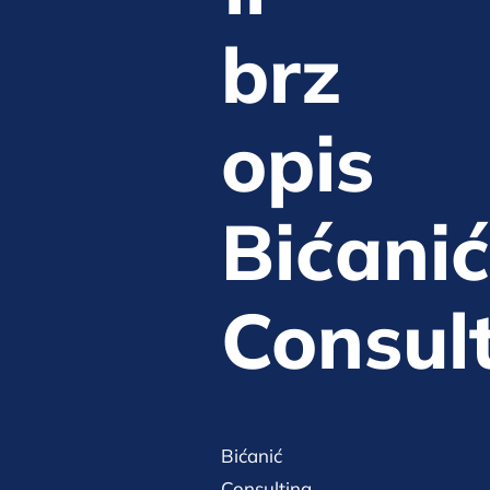
brz
opis
Bićanić
Consul
Bićanić
Consulting