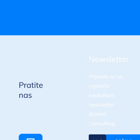
Newsletter
Prijavite se na
Pratite
mjesečni
nas
edukativni
newsletter
Bićanić
Consulting.