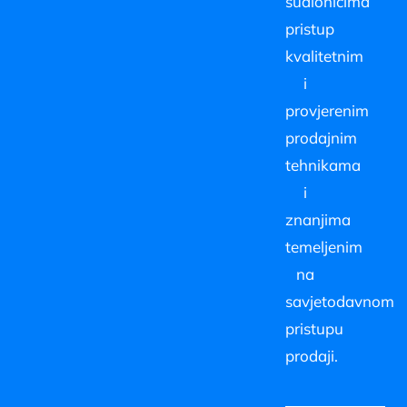
sudionicima
pristup
kvalitetnim
i
provjerenim
prodajnim
tehnikama
i
znanjima
temeljenim
na
savjetodavnom
pristupu
prodaji.