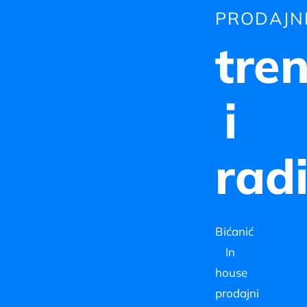
PRODAJN
tren
i
rad
Bićanić
In
house
prodajni