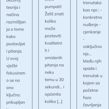
trenutaka
pumpati!
teorija i
kao npr.: -
Želiš znati
načina
konkretno
koliko
razmišljan
nuđenje -
može
ja o tome
cjenkanje
postaviti
kako
-
kvalitetni
postavljat
zaključiva
h i
i pitanja.
nje...
smislenih
U ovoj
Među njih
pitanja na
vježbi
spada i
neku
fokusiram
trenutak u
temu u 30
o se na
kojem sa
sekundi... i
ono
početne
općenito
ključno:
faze
koliko [...]
prikupljan
čavrljanja