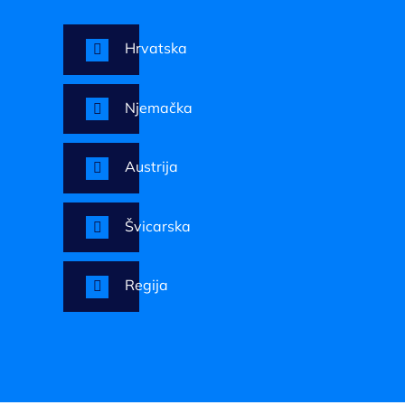
Hrvatska
Njemačka
Austrija
Švicarska
Regija