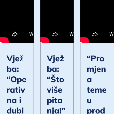
Vjež
Vjež
“Pro
ba:
ba:
mjen
“Ope
“Što
a
rativ
više
teme
na i
pita
u
dubi
nja!”
prod