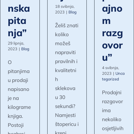
nska
ajno
18 svibnja,
2023
|
Blog
pita
m
Želiš znati
nja”
razg
koliko
ovor
možeš
29 lipnja,
2023
|
Blog
napraviti
u”
pravilnih i
O
4 svibnja,
kvalitetni
pitanjima
2023
|
Unca
h
tegorized
u prodaji
sklekova
napisano
Prodajni
u 30
je na
razgovor
sekundi?
kilograme
ima
Namjesti
knjiga.
nekoliko
štopericu i
Postoji
osjetljivih
kreni
bezbroj