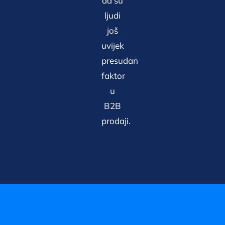
da su
ljudi
još
uvijek
presudan
faktor
u
B2B
prodaji.