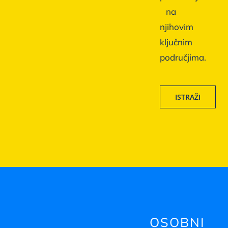
na
njihovim
ključnim
područjima.
ISTRAŽI
OSOBNI